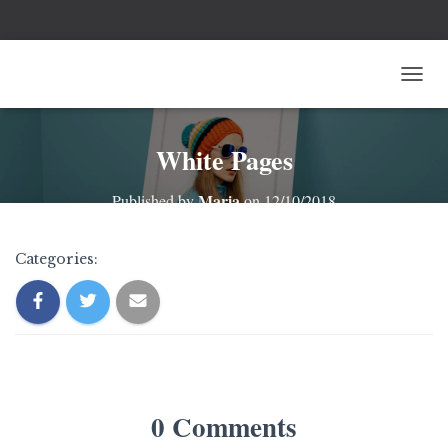
T
O
G
G
White Pages
L
E
Maria
Published by
on
12/10/2018
N
A
V
Categories:
I
G
A
T
I
O
N
0 Comments