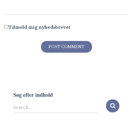
Tilmeld mig nyhedsbrevet
Søg efter indhold
S
Search …
e
a
r
c