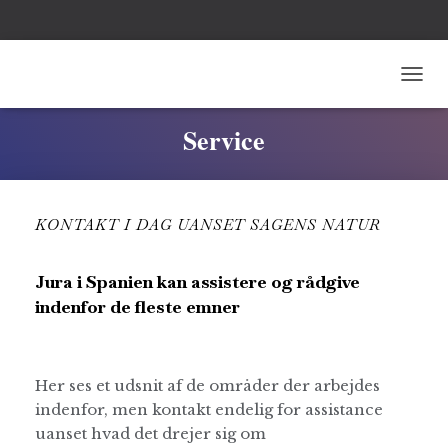
T
O
G
Service
G
L
E
N
KONTAKT I DAG UANSET SAGENS NATUR
A
V
I
Jura i Spanien kan assistere og rådgive
G
A
indenfor de fleste emner
T
I
O
N
Her ses et udsnit af de områder der arbejdes
indenfor, men kontakt endelig for assistance
uanset hvad det drejer sig om