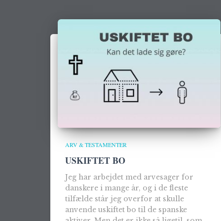
ARV & TESTAMENTER
USKIFTET BO
Jeg har arbejdet med arvesager for
danskere i mange år, og i de fleste
tilfælde står jeg overfor at skulle
anvende uskiftet bo til de spanske
aktiver. Men det er ikke så ligetil, som