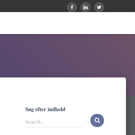
Søg efter indhold
S
Search …
e
a