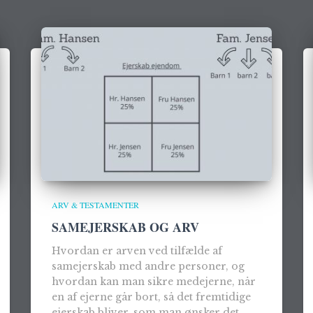
ARV & TESTAMENTER
SAMEJERSKAB OG ARV
Hvordan er arven ved tilfælde af
samejerskab med andre personer, og
hvordan kan man sikre medejerne, når
en af ejerne går bort, så det fremtidige
ejerskab bliver, som man ønsker det.