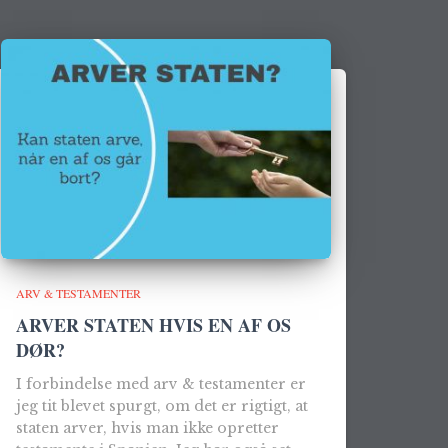
ARV & TESTAMENTER
ARVER STATEN HVIS EN AF OS
DØR?
I forbindelse med arv & testamenter er
jeg tit blevet spurgt, om det er rigtigt, at
staten arver, hvis man ikke opretter