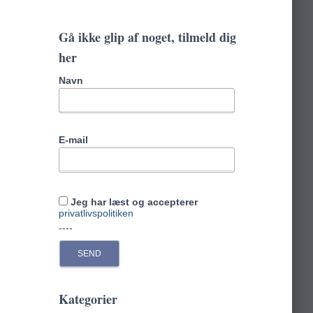
r
c
Gå ikke glip af noget, tilmeld dig
h
her
f
o
Navn
r
:
E-mail
Jeg har læst og accepterer
privatlivspolitiken
----
Kategorier