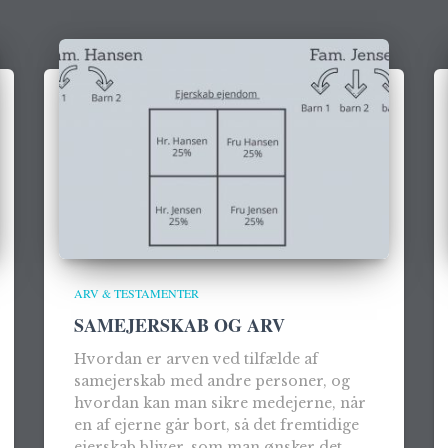
ARV & TESTAMENTER
SAMEJERSKAB OG ARV
Hvordan er arven ved tilfælde af
samejerskab med andre personer, og
hvordan kan man sikre medejerne, når
en af ejerne går bort, så det fremtidige
ejerskab bliver, som man ønsker det.