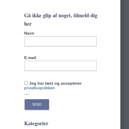
r
c
Gå ikke glip af noget, tilmeld dig
h
her
f
o
Navn
r
:
E-mail
Jeg har læst og accepterer
privatlivspolitiken
----
Kategorier