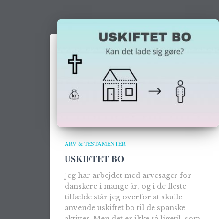
ARV & TESTAMENTER
USKIFTET BO
Jeg har arbejdet med arvesager for
danskere i mange år, og i de fleste
tilfælde står jeg overfor at skulle
anvende uskiftet bo til de spanske
aktiver. Men det er ikke så ligetil, som