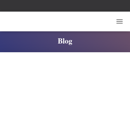
T
O
G
Blog
G
L
E
N
A
V
I
G
A
T
I
O
N